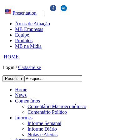
|
Presentation
Áreas de Atuação
MB Empresas
Equipe
Produtos
MB na Mídia
HOME
Login
/
Cadastre-se
Pesquisa
Home
News
Comentários
Comentário Macroeconômico
Comentário Político
Informes
Informe Semanal
Informe Diário
Notas e Alertas