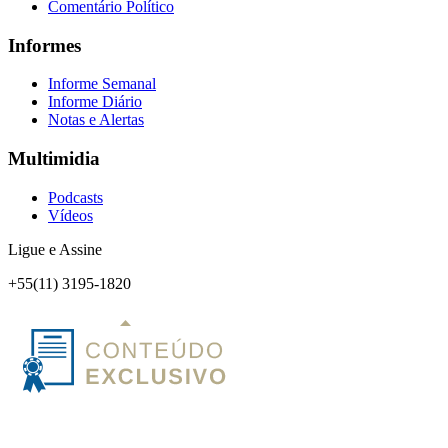
Comentário Político
Informes
Informe Semanal
Informe Diário
Notas e Alertas
Multimidia
Podcasts
Vídeos
Ligue e Assine
+55(11) 3195-1820