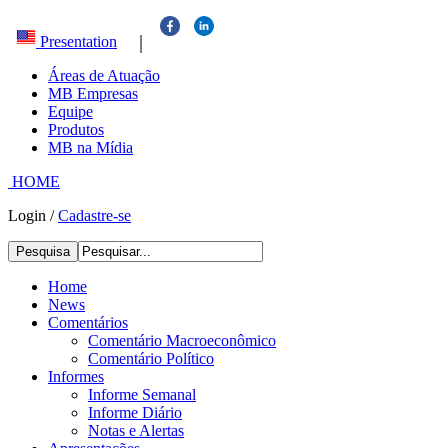
|
Presentation
Áreas de Atuação
MB Empresas
Equipe
Produtos
MB na Mídia
HOME
Login
/
Cadastre-se
Pesquisa
Home
News
Comentários
Comentário Macroeconômico
Comentário Político
Informes
Informe Semanal
Informe Diário
Notas e Alertas