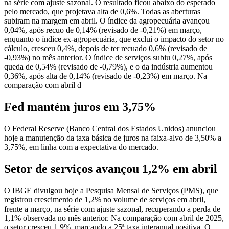
na série com ajuste sazonal. O resultado ficou abaixo do esperado
pelo mercado, que projetava alta de 0,6%. Todas as aberturas
subiram na margem em abril. O índice da agropecuária avançou
0,04%, após recuo de 0,14% (revisado de -0,21%) em março,
enquanto o índice ex-agropecuária, que exclui o impacto do setor no
cálculo, cresceu 0,4%, depois de ter recuado 0,6% (revisado de
-0,93%) no mês anterior. O índice de serviços subiu 0,27%, após
queda de 0,54% (revisado de -0,79%), e o da indústria aumentou
0,36%, após alta de 0,14% (revisado de -0,23%) em março. Na
comparação com abril d
Fed mantém juros em 3,75%
O Federal Reserve (Banco Central dos Estados Unidos) anunciou
hoje a manutenção da taxa básica de juros na faixa-alvo de 3,50% a
3,75%, em linha com a expectativa do mercado.
Setor de serviços avançou 1,2% em abril
O IBGE divulgou hoje a Pesquisa Mensal de Serviços (PMS), que
registrou crescimento de 1,2% no volume de serviços em abril,
frente a março, na série com ajuste sazonal, recuperando a perda de
1,1% observada no mês anterior. Na comparação com abril de 2025,
o setor cresceu 1,9%, marcando a 25ª taxa interanual positiva. O