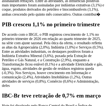
assinalaram retrações. Entre as atividades, as influências positivas
mais importantes foram assinaladas por indústrias extrativas (3,1%) e
coque, produtos derivados do petróleo e biocombustíveis (3,1%),
ambas crescendo pelo quinto mês consecutivo. Outras contribui�
PIB cresceu 1,1% no primeiro trimestre
De acordo com o IBGE, o PIB registrou crescimento de 1,1% no
primeiro trimestre de 2026 em relação ao quarto trimestre de 2025,
na série com ajuste sazonal. Pela ótica da oferta, o resultado refletiu
as altas da Agropecuária (2,0%), Indústria (1,0%) e Serviços (0,5%).
Entre as atividades industriais, os destaques positivos foram a
Indústria Extrativa Mineral (3,6%), puxada pela Extração de
Petróleo e Gás Natural, e a Construção (2,9%), enquanto a
Transformação ficou estável (0,1%) e a atividade Eletricidade e gás,
água, esgoto, atividades de gestão de resíduos registrou queda
(-0,3%). Nos Serviços, houve crescimento em Informação e
comunicação (2,4%), Atividades Imobiliárias (1,2%), Outras
atividades de serviços (0,8%), Comércio (0,6%) e Administração,
defes
IBC-Br teve retração de 0,7% em março
Hoje foi divulgado pelo Banco Central do Brasil o Índice de