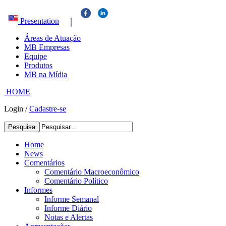
|
Presentation
Áreas de Atuação
MB Empresas
Equipe
Produtos
MB na Mídia
HOME
Login
/
Cadastre-se
Pesquisa
Home
News
Comentários
Comentário Macroeconômico
Comentário Político
Informes
Informe Semanal
Informe Diário
Notas e Alertas