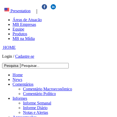
|
Presentation
Áreas de Atuação
MB Empresas
Equipe
Produtos
MB na Mídia
HOME
Login
/
Cadastre-se
Pesquisa
Home
News
Comentários
Comentário Macroeconômico
Comentário Político
Informes
Informe Semanal
Informe Diário
Notas e Alertas