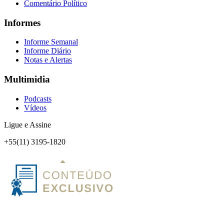
Comentário Político
Informes
Informe Semanal
Informe Diário
Notas e Alertas
Multimidia
Podcasts
Vídeos
Ligue e Assine
+55(11) 3195-1820