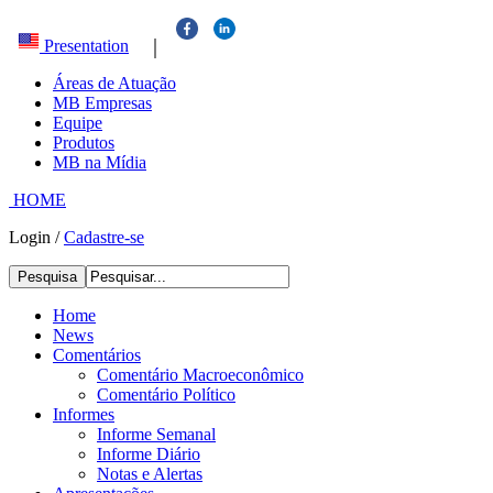
|
Presentation
Áreas de Atuação
MB Empresas
Equipe
Produtos
MB na Mídia
HOME
Login
/
Cadastre-se
Pesquisa
Home
News
Comentários
Comentário Macroeconômico
Comentário Político
Informes
Informe Semanal
Informe Diário
Notas e Alertas