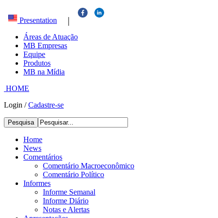
|
Presentation
Áreas de Atuação
MB Empresas
Equipe
Produtos
MB na Mídia
HOME
Login
/
Cadastre-se
Pesquisa
Home
News
Comentários
Comentário Macroeconômico
Comentário Político
Informes
Informe Semanal
Informe Diário
Notas e Alertas