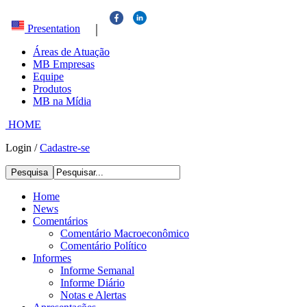
|
Presentation
Áreas de Atuação
MB Empresas
Equipe
Produtos
MB na Mídia
HOME
Login
/
Cadastre-se
Pesquisa
Home
News
Comentários
Comentário Macroeconômico
Comentário Político
Informes
Informe Semanal
Informe Diário
Notas e Alertas