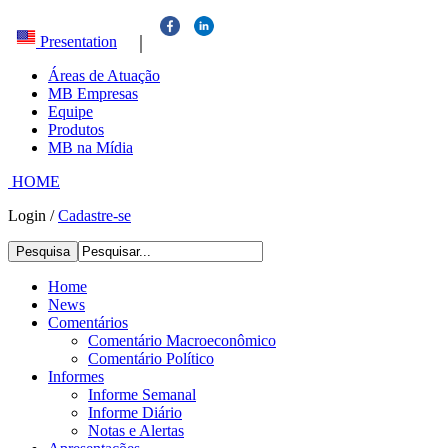
|
Presentation
Áreas de Atuação
MB Empresas
Equipe
Produtos
MB na Mídia
HOME
Login
/
Cadastre-se
Pesquisa
Home
News
Comentários
Comentário Macroeconômico
Comentário Político
Informes
Informe Semanal
Informe Diário
Notas e Alertas