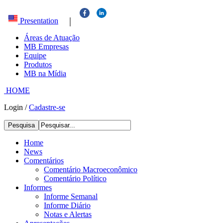
|
Presentation
Áreas de Atuação
MB Empresas
Equipe
Produtos
MB na Mídia
HOME
Login
/
Cadastre-se
Pesquisa
Home
News
Comentários
Comentário Macroeconômico
Comentário Político
Informes
Informe Semanal
Informe Diário
Notas e Alertas