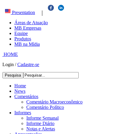
|
Presentation
Áreas de Atuação
MB Empresas
Equipe
Produtos
MB na Mídia
HOME
Login
/
Cadastre-se
Pesquisa
Home
News
Comentários
Comentário Macroeconômico
Comentário Político
Informes
Informe Semanal
Informe Diário
Notas e Alertas