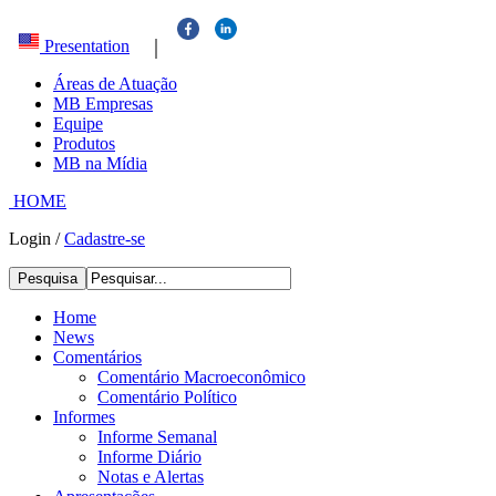
|
Presentation
Áreas de Atuação
MB Empresas
Equipe
Produtos
MB na Mídia
HOME
Login
/
Cadastre-se
Pesquisa
Home
News
Comentários
Comentário Macroeconômico
Comentário Político
Informes
Informe Semanal
Informe Diário
Notas e Alertas