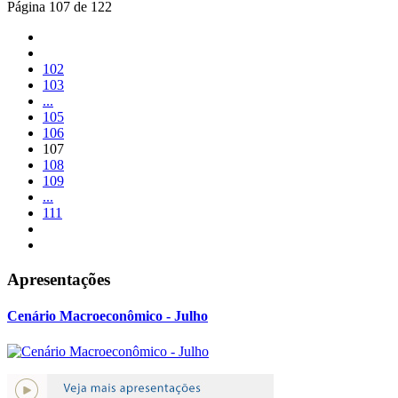
Página 107 de 122
102
103
...
105
106
107
108
109
...
111
Apresentações
Cenário Macroeconômico - Julho