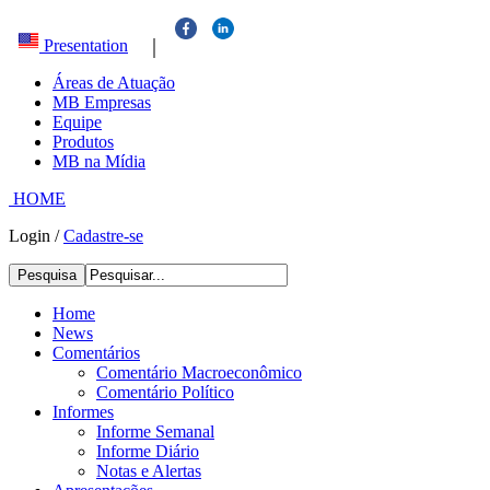
|
Presentation
Áreas de Atuação
MB Empresas
Equipe
Produtos
MB na Mídia
HOME
Login
/
Cadastre-se
Pesquisa
Home
News
Comentários
Comentário Macroeconômico
Comentário Político
Informes
Informe Semanal
Informe Diário
Notas e Alertas