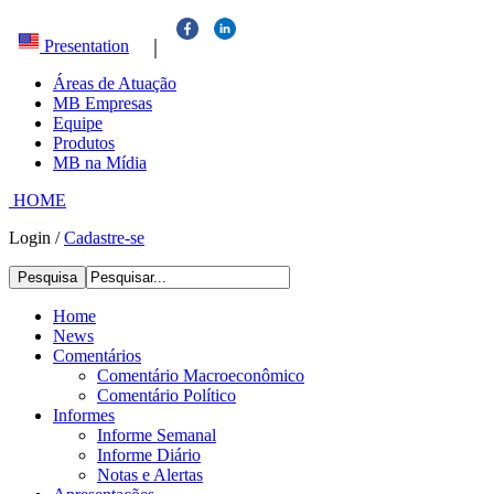
|
Presentation
Áreas de Atuação
MB Empresas
Equipe
Produtos
MB na Mídia
HOME
Login
/
Cadastre-se
Pesquisa
Home
News
Comentários
Comentário Macroeconômico
Comentário Político
Informes
Informe Semanal
Informe Diário
Notas e Alertas