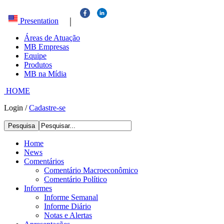
|
Presentation
Áreas de Atuação
MB Empresas
Equipe
Produtos
MB na Mídia
HOME
Login
/
Cadastre-se
Pesquisa
Home
News
Comentários
Comentário Macroeconômico
Comentário Político
Informes
Informe Semanal
Informe Diário
Notas e Alertas