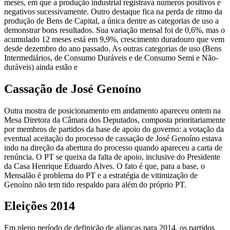
meses, em que a produção industrial registrava números positivos e
negativos sucessivamente. Outro destaque fica na perda de ritmo da
produção de Bens de Capital, a única dentre as categorias de uso a
demonstrar bons resultados. Sua variação mensal foi de 0,6%, mas o
acumulado 12 meses está em 9,9%, crescimento duradouro que vem
desde dezembro do ano passado. As outras categorias de uso (Bens
Intermediários, de Consumo Duráveis e de Consumo Semi e Não-
duráveis) ainda estão e
Cassação de José Genoíno
Outra mostra de posicionamento em andamento apareceu ontem na
Mesa Diretora da Câmara dos Deputados, composta prioritariamente
por membros de partidos da base de apoio do governo: a votação da
eventual aceitação do processo de cassação de José Genoíno estava
indo na direção da abertura do processo quando apareceu a carta de
renúncia. O PT se queixa da falta de apoio, inclusive do Presidente
da Casa Henrique Eduardo Alves. O fato é que, para a base, o
Mensalão é problema do PT e a estratégia de vitimização de
Genoíno não tem tido respaldo para além do próprio PT.
Eleições 2014
Em pleno período de definição de alianças para 2014, os partidos