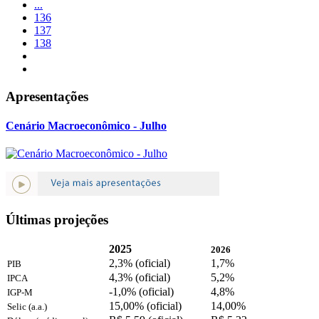
...
136
137
138
Apresentações
Cenário Macroeconômico - Julho
Últimas projeções
2025
2026
2,3% (oficial)
1,7%
PIB
4,3% (oficial)
5,2%
IPCA
-1,0% (oficial)
4,8%
IGP-M
15,00% (oficial)
14,00%
Selic (a.a.)