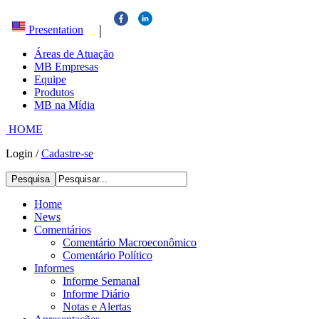
|
Presentation
Áreas de Atuação
MB Empresas
Equipe
Produtos
MB na Mídia
HOME
Login
/
Cadastre-se
Pesquisa
Home
News
Comentários
Comentário Macroeconômico
Comentário Político
Informes
Informe Semanal
Informe Diário
Notas e Alertas