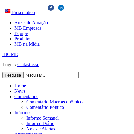
|
Presentation
Áreas de Atuação
MB Empresas
Equipe
Produtos
MB na Mídia
HOME
Login
/
Cadastre-se
Pesquisa
Home
News
Comentários
Comentário Macroeconômico
Comentário Político
Informes
Informe Semanal
Informe Diário
Notas e Alertas