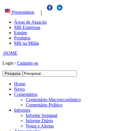
|
Presentation
Áreas de Atuação
MB Empresas
Equipe
Produtos
MB na Mídia
HOME
Login
/
Cadastre-se
Pesquisa
Home
News
Comentários
Comentário Macroeconômico
Comentário Político
Informes
Informe Semanal
Informe Diário
Notas e Alertas