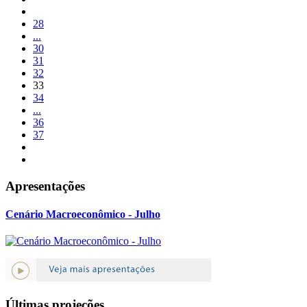
28
...
30
31
32
33
34
...
36
37
Apresentações
Cenário Macroeconômico - Julho
Últimas projeções