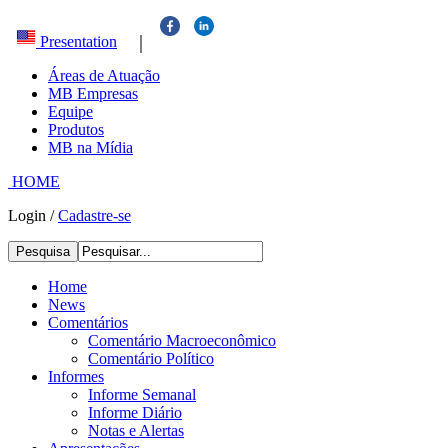
|
Presentation
Áreas de Atuação
MB Empresas
Equipe
Produtos
MB na Mídia
HOME
Login
/
Cadastre-se
Pesquisa
Home
News
Comentários
Comentário Macroeconômico
Comentário Político
Informes
Informe Semanal
Informe Diário
Notas e Alertas