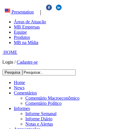
|
Presentation
Áreas de Atuação
MB Empresas
Equipe
Produtos
MB na Mídia
HOME
Login
/
Cadastre-se
Pesquisa
Home
News
Comentários
Comentário Macroeconômico
Comentário Político
Informes
Informe Semanal
Informe Diário
Notas e Alertas