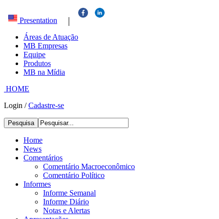
|
Presentation
Áreas de Atuação
MB Empresas
Equipe
Produtos
MB na Mídia
HOME
Login
/
Cadastre-se
Pesquisa
Home
News
Comentários
Comentário Macroeconômico
Comentário Político
Informes
Informe Semanal
Informe Diário
Notas e Alertas