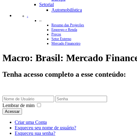
Setorial
Automobilística
-
--
Resumo das Projeções
Emprego e Renda
Preços
Setor Externo
Mercado Financeiro
Macro: Brasil: Mercado Finance
Tenha acesso completo a esse conteúdo:
Lembrar de mim
Acessar
Criar uma Conta
Esqueceu seu nome de usuário?
Esqueceu sua senha?