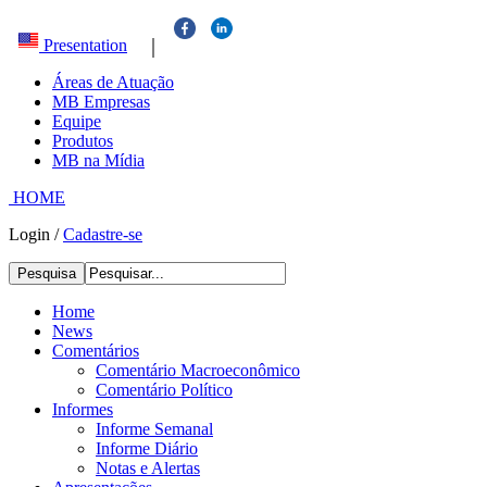
|
Presentation
Áreas de Atuação
MB Empresas
Equipe
Produtos
MB na Mídia
HOME
Login
/
Cadastre-se
Pesquisa
Home
News
Comentários
Comentário Macroeconômico
Comentário Político
Informes
Informe Semanal
Informe Diário
Notas e Alertas