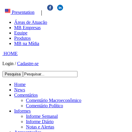
|
Presentation
Áreas de Atuação
MB Empresas
Equipe
Produtos
MB na Mídia
HOME
Login
/
Cadastre-se
Pesquisa
Home
News
Comentários
Comentário Macroeconômico
Comentário Político
Informes
Informe Semanal
Informe Diário
Notas e Alertas