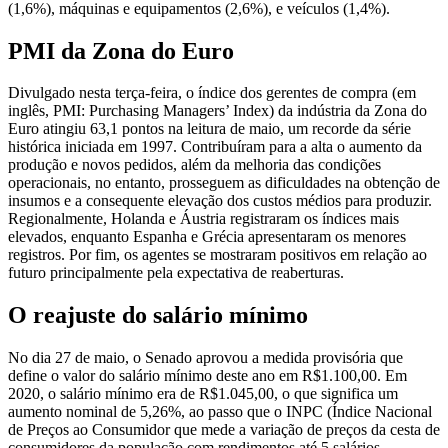
(1,6%), máquinas e equipamentos (2,6%), e veículos (1,4%).
PMI da Zona do Euro
Divulgado nesta terça-feira, o índice dos gerentes de compra (em
inglês, PMI: Purchasing Managers’ Index) da indústria da Zona do
Euro atingiu 63,1 pontos na leitura de maio, um recorde da série
histórica iniciada em 1997. Contribuíram para a alta o aumento da
produção e novos pedidos, além da melhoria das condições
operacionais, no entanto, prosseguem as dificuldades na obtenção de
insumos e a consequente elevação dos custos médios para produzir.
Regionalmente, Holanda e Áustria registraram os índices mais
elevados, enquanto Espanha e Grécia apresentaram os menores
registros. Por fim, os agentes se mostraram positivos em relação ao
futuro principalmente pela expectativa de reaberturas.
O reajuste do salário mínimo
No dia 27 de maio, o Senado aprovou a medida provisória que
define o valor do salário mínimo deste ano em R$1.100,00. Em
2020, o salário mínimo era de R$1.045,00, o que significa um
aumento nominal de 5,26%, ao passo que o INPC (Índice Nacional
de Preços ao Consumidor que mede a variação de preços da cesta de
consumidores da população com rendimentos até 5 salários