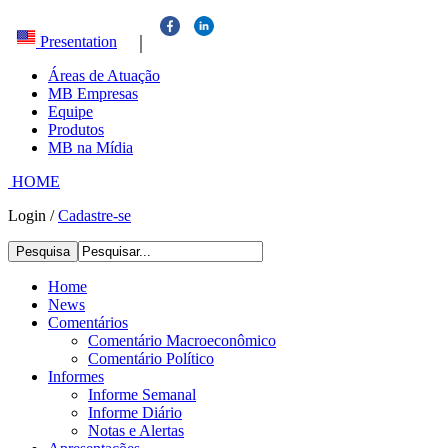
|
Presentation
Áreas de Atuação
MB Empresas
Equipe
Produtos
MB na Mídia
HOME
Login
/
Cadastre-se
Pesquisa
Home
News
Comentários
Comentário Macroeconômico
Comentário Político
Informes
Informe Semanal
Informe Diário
Notas e Alertas