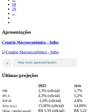
18
19
...
Apresentações
Cenário Macroeconômico - Julho
Últimas projeções
2025
2026
2,3% (oficial)
1,7%
PIB
4,3% (oficial)
5,2%
IPCA
-1,0% (oficial)
4,8%
IGP-M
15,00% (oficial)
14,00%
Selic (a.a.)
R$ 5,59 (oficial)
R$ 5,22
Dólar - (média anual)