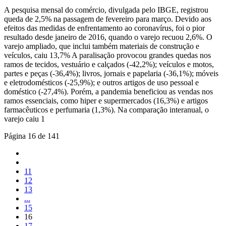
A pesquisa mensal do comércio, divulgada pelo IBGE, registrou
queda de 2,5% na passagem de fevereiro para março. Devido aos
efeitos das medidas de enfrentamento ao coronavírus, foi o pior
resultado desde janeiro de 2016, quando o varejo recuou 2,6%. O
varejo ampliado, que inclui também materiais de construção e
veículos, caiu 13,7% A paralisação provocou grandes quedas nos
ramos de tecidos, vestuário e calçados (-42,2%); veículos e motos,
partes e peças (-36,4%); livros, jornais e papelaria (-36,1%); móveis
e eletrodomésticos (-25,9%); e outros artigos de uso pessoal e
doméstico (-27,4%). Porém, a pandemia beneficiou as vendas nos
ramos essenciais, como hiper e supermercados (16,3%) e artigos
farmacêuticos e perfumaria (1,3%). Na comparação interanual, o
varejo caiu 1
Página 16 de 141
11
12
13
...
15
16
17